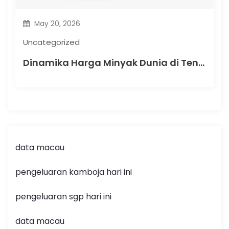
May 20, 2026
Uncategorized
Dinamika Harga Minyak Dunia di Tengah Krisis Energi
data macau
pengeluaran kamboja hari ini
pengeluaran sgp hari ini
data macau