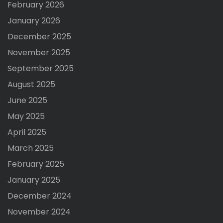
February 2026
January 2026
December 2025
November 2025
September 2025
August 2025
June 2025
May 2025
April 2025
March 2025
February 2025
January 2025
December 2024
November 2024