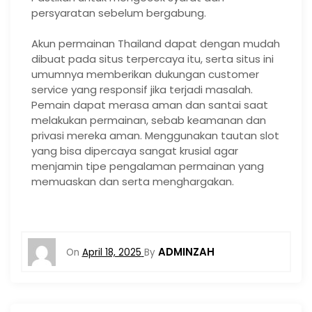
persyaratan sebelum bergabung.
Akun permainan Thailand dapat dengan mudah
dibuat pada situs terpercaya itu, serta situs ini
umumnya memberikan dukungan customer
service yang responsif jika terjadi masalah.
Pemain dapat merasa aman dan santai saat
melakukan permainan, sebab keamanan dan
privasi mereka aman. Menggunakan tautan slot
yang bisa dipercaya sangat krusial agar
menjamin tipe pengalaman permainan yang
memuaskan dan serta menghargakan.
ADMINZAH
On
April 18, 2025
By