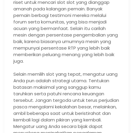
riset untuk mencari slot slot yang dianggap
amanah pada kalangan pemain. Banyak
pemain berbagi testimoni mereka melalui
forum serta komunitas, yang bisa menjadi
acuan yang bermanfaat. Selain itu carilah
mesin dengan persentase pengembalian yang
baik, karena biasanya umumnya mesin yang
mempunyai persentase RTP yang lebih baik
memberikan peluang menang yang lebih baik
juga.
Selain memilih slot yang tepat, mengatur uang
Anda pun adalah strategi utama. Tentukan
batasan maksimal yang sanggup kamu
taruhkan serta patuhi rencana keuangan
tersebut. Jangan tergoda untuk terus perjudian
pasca mengalami kekalahan besar, melainkan,
ambil beberapa saat untuk beristirahat dan
kembali lagi dalam pikiran yang kembali.
Mengatur uang Anda secara bijak dapat
menyokong meningkatkan pengalaman