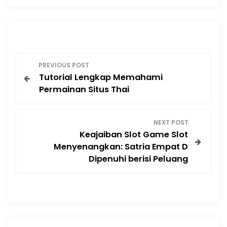
P
PREVIOUS POST
Tutorial Lengkap Memahami
o
Permainan Situs Thai
s
NEXT POST
t
Keajaiban Slot Game Slot
Menyenangkan: Satria Empat D
n
Dipenuhi berisi Peluang
a
v
i