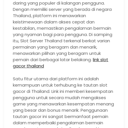
daring yang populer di kalangan pengguna.
Dengan memiliki server yang berada di negara
Thailand, platform ini menawarkan
keistimewaan dalam akses cepat dan
kestabilan, memastikan pengalaman bermain
yang nyaman bagi para pengguna. Di samping
itu, Slot Server Thailand terkenal berkat varian
permainan yang beragam dan menarik,
menawarkan pilihan yang beragam untuk
pemain dari berbagai latar belakang.
link slot
gacor thailand
Satu fitur utama dari platform ini adalah
kemampuan untuk terhubung ke tautan slot
gacor di Thailand. Link ini memberi kesempatan
pengguna untuk secara mudah mengakses
game yang menawarkan kesempatan menang
yang besar dan bonus menarik. Penggunaan
tautan gacor ini sangat bermanfaat pemain
dalam memperbaiki pengalaman bermain