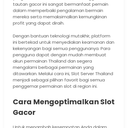
tautan gacor ini sangat bermanfaat pemain
dalam memperbaiki pengalaman bermain
mereka serta memaksimalkan kemungkinan
profit yang dapat diraih.
Dengan bantuan teknologi mutakhir, platform
ini bertekad untuk menyediakan keamanan dan
kekenyangan bagi semua penggunanya. Para
pengguna dapat dengan mudah membuat
akun permainan Thailand dan segera
mengalami berbagai permainan yang
ditawarkan. Melalui cara ini, Slot Server Thailand
menjadi sebagai pilihan favorit bagi semua
penggemar permainan slot di region ini.
Cara Mengoptimalkan Slot
Gacor
Untuk menambah kesempatan Anda dalam