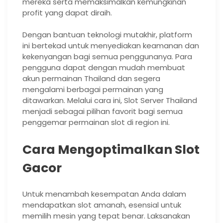
mereka serta memaksimalkan kemungkinan
profit yang dapat diraih.
Dengan bantuan teknologi mutakhir, platform
ini bertekad untuk menyediakan keamanan dan
kekenyangan bagi semua penggunanya. Para
pengguna dapat dengan mudah membuat
akun permainan Thailand dan segera
mengalami berbagai permainan yang
ditawarkan. Melalui cara ini, Slot Server Thailand
menjadi sebagai pilihan favorit bagi semua
penggemar permainan slot di region ini.
Cara Mengoptimalkan Slot
Gacor
Untuk menambah kesempatan Anda dalam
mendapatkan slot amanah, esensial untuk
memilih mesin yang tepat benar. Laksanakan