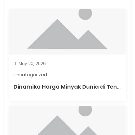
a
t
i
o
n
May 20, 2026
Uncategorized
Dinamika Harga Minyak Dunia di Tengah Krisis Energi