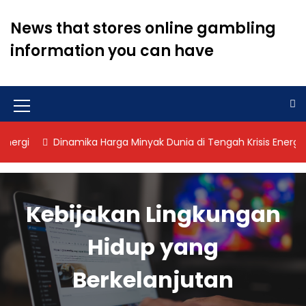
S
k
News that stores online gambling
i
information you can have
p
t
o
c
o
M
n
e
t
Dinamika Harga Minyak Dunia di Tengah Krisis Energi
Dina
n
e
n
u
t
I
Kebijakan Lingkungan
c
Hidup yang
o
n
Berkelanjutan