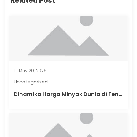
Related Post
a
t
i
o
n
May 20, 2026
Uncategorized
Dinamika Harga Minyak Dunia di Tengah Krisis Energi