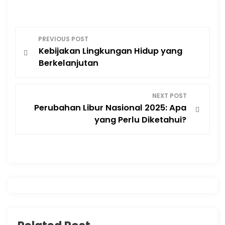
P
PREVIOUS POST
Kebijakan Lingkungan Hidup yang
o
Berkelanjutan
s
NEXT POST
t
Perubahan Libur Nasional 2025: Apa
yang Perlu Diketahui?
n
a
v
i
g