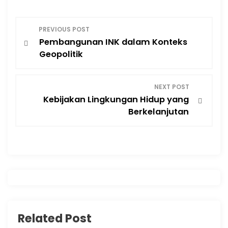
P
PREVIOUS POST
Pembangunan INK dalam Konteks
o
Geopolitik
s
NEXT POST
t
Kebijakan Lingkungan Hidup yang
Berkelanjutan
n
a
v
i
g
Related Post