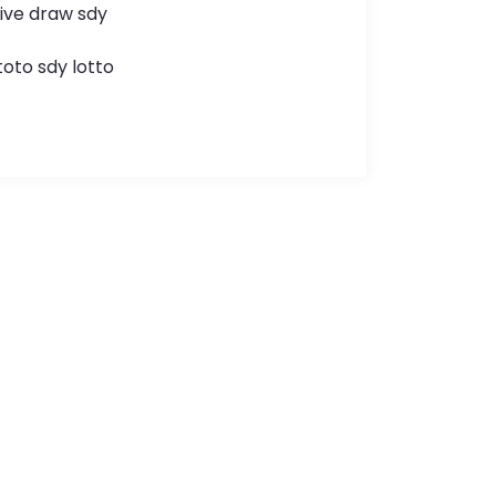
live draw sdy
toto sdy lotto