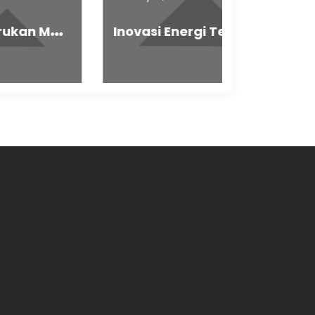
I
novasi Energi Terbarukan Menghadapi Tantangan Global